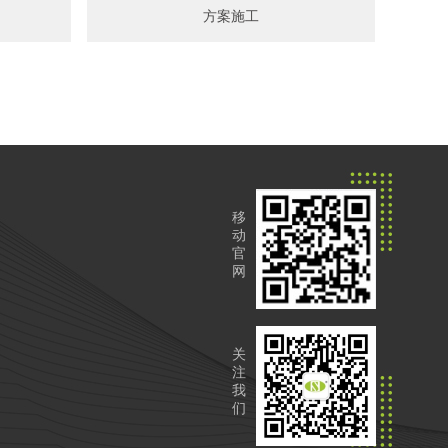
方案施工
移
动
官
网
关
注
我
们