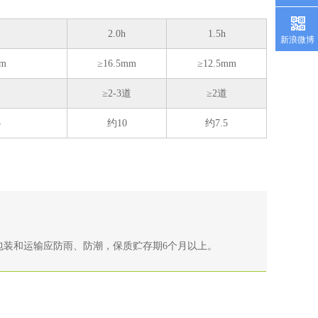
2.0h
1.5h
新浪微博
m
≥16.5mm
≥12.5mm
道
≥2-3道
≥2道
3
约10
约7.5
包装和运输应防雨、防潮，保质贮存期6个月以上。