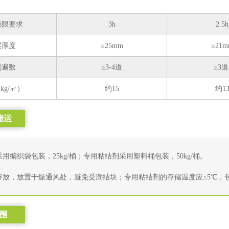
极限要求
3h
2.5h
层厚度
≥25mm
≥21m
刷遍数
≥3-4道
≥3
kg/㎡）
约15
约1
储运
用编织袋包装，25kg/桶；专用粘结剂采用塑料桶包装，50kg/桶。
存放，放置干燥通风处，避免受潮结块；专用粘结剂的存储温度应≥5℃，
围