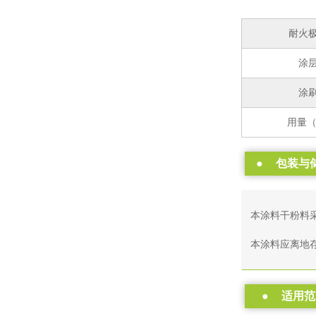
耐火
涂
涂
用量（
●
包装与
本涂料干粉料采
本涂料应离地
●
适用范