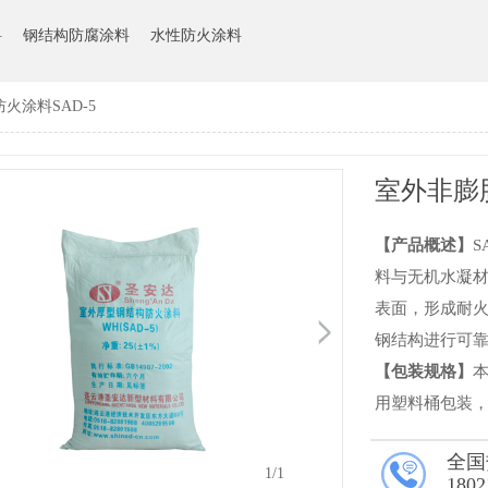
料
钢结构防腐涂料
水性防火涂料
火涂料SAD-5
室外非膨
【产品概述】
S
料与无机水凝
表面，形成耐
钢结构进行可
【包装规格】
本
用塑料桶包装，5
全国
1
/1
1802