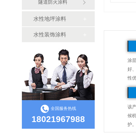
隧道防火涂料
水性地坪涂料
水性装饰涂料
涂
好
性
该
全国服务热线
候
18021967988
护