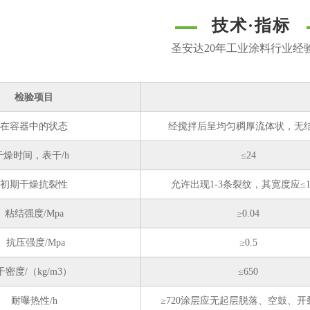
技术·
指标
圣安达20年工业涂料行业经
检验项目
在容器中的状态
经搅拌后呈均匀稠厚流体状，无
干燥时间，表干/h
≤24
初期干燥抗裂性
允许出现1-3条裂纹，其宽度应≤1
粘结强度/Mpa
≥0.04
抗压强度/Mpa
≥0.5
干密度/（kg/m3）
≤650
耐曝热性/h
≥720涂层应无起层脱落、空鼓、开