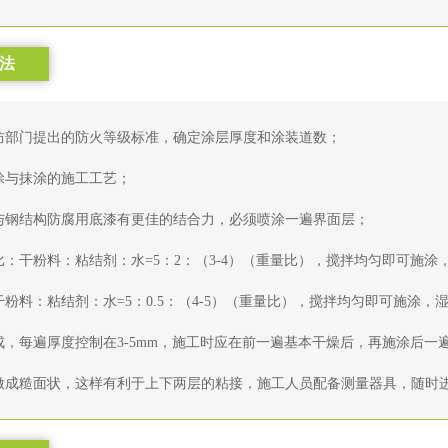
法
防部门提出的防火等级标准，确定涂层厚度和涂装道数；
涂与抹涂的施工工艺；
与钢结构防腐用底漆有更佳的结合力，必须喷涂一遍界面层；
：干粉料：粘结剂：水=5：2：（3-4）（重量比），搅拌均匀即可施涂
粉料：粘结剂：水=5：0.5：（4-5）（重量比），搅拌均匀即可施涂，
，每遍厚度控制在3-5mm，施工时应在前一遍基本干燥后，再施涂后一遍
做成糙面状，这样有利于上下两层的粘接，施工人员配备测量器具，随时