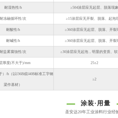
耐湿热性/h
≥504涂层应无起层、脱落现
耐冻融循环性/次
≥15涂层应无开裂、脱落、起泡
耐酸性/h
≥360涂层应无起层、脱落、开裂
耐碱性/h
≥360涂层应无起层、脱落、开裂
耐盐雾腐蚀性/次
≥30涂层应无起泡，明显的变质、
层厚度(不大于)/mm
25±2
/h（以I36B或I40B标准工字钢
≥2
梁作基材）
涂装·
用量
圣安达20年工业涂料行业经